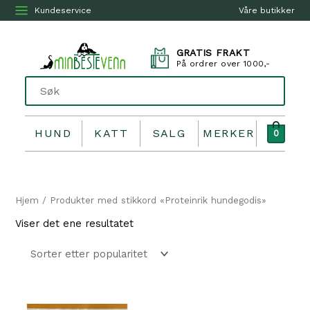
Kundeservice
Våre butikker
GRATIS FRAKT
På ordrer over 1000,-
HUND
KATT
SALG
MERKER
0
Hjem
/ Produkter med stikkord «Proteinrik hundegodis»
Viser det ene resultatet