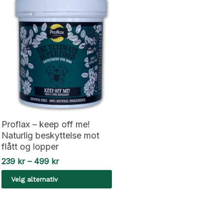
Proflax – keep off me!
Naturlig beskyttelse mot
flått og lopper
Prisområde:
239
kr
–
499
kr
239 kr
Velg alternativ
til
499 kr
Dette
produktet