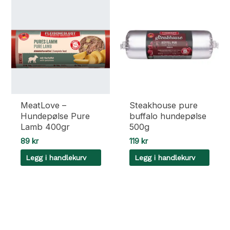
MeatLove –
Steakhouse pure
Hundepølse Pure
buffalo hundepølse
Lamb 400gr
500g
89
kr
119
kr
Legg i handlekurv
Legg i handlekurv