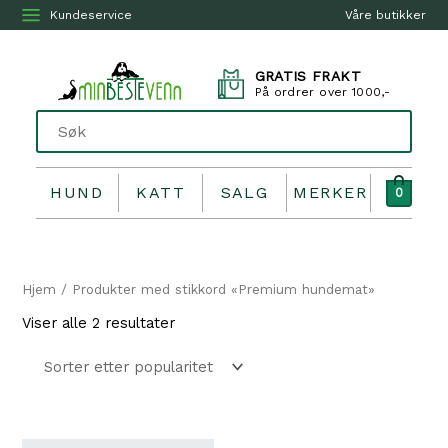
Kundeservice
Våre butikker
GRATIS FRAKT
På ordrer over 1000,-
HUND
KATT
SALG
MERKER
0
Hjem
/ Produkter med stikkord «Premium hundemat»
Sortert
Viser alle 2 resultater
etter
propularitet