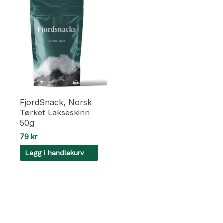
FjordSnack, Norsk
Tørket Lakseskinn
50g
79
kr
Legg i handlekurv