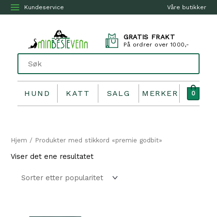
Kundeservice
Våre butikker
GRATIS FRAKT
På ordrer over 1000,-
HUND
KATT
SALG
MERKER
0
Hjem
/ Produkter med stikkord «premie godbit»
Viser det ene resultatet