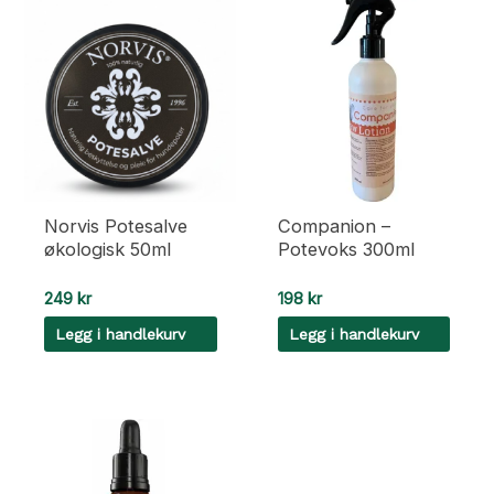
Norvis Potesalve
Companion –
økologisk 50ml
Potevoks 300ml
249
kr
198
kr
Legg i handlekurv
Legg i handlekurv