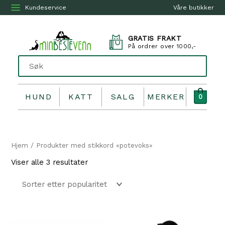
Kundeservice
Våre butikker
GRATIS FRAKT
På ordrer over 1000,-
HUND
KATT
SALG
MERKER
0
Hjem
/ Produkter med stikkord «potevoks»
Sortert
Viser alle 3 resultater
etter
propularitet