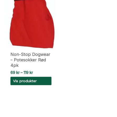
varianter.
varianter.
Alternativene
Alternativene
kan
kan
velges
velges
på
på
produktsiden
produktsiden
Non-Stop Dogwear
– Potesokker Rød
4pk
Prisområde:
69
kr
–
119
kr
69 kr
Vis produkter
til
119 kr