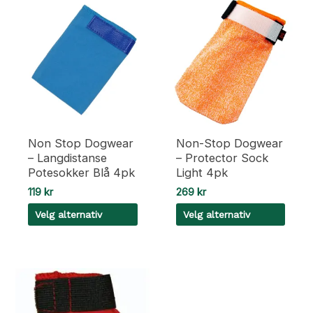
Non Stop Dogwear
Non-Stop Dogwear
– Langdistanse
– Protector Sock
Potesokker Blå 4pk
Light 4pk
119
kr
269
kr
Velg alternativ
Velg alternativ
Dette
Dette
produktet
produktet
har
har
flere
flere