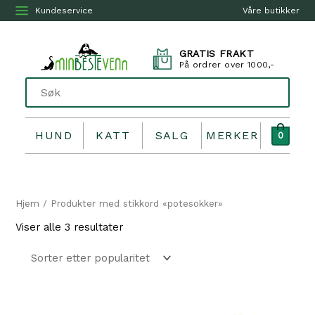
Kundeservice
Våre butikker
GRATIS FRAKT
På ordrer over 1000,-
HUND
KATT
SALG
MERKER
0
Hjem
/ Produkter med stikkord «potesokker»
Sortert
Viser alle 3 resultater
etter
propularitet