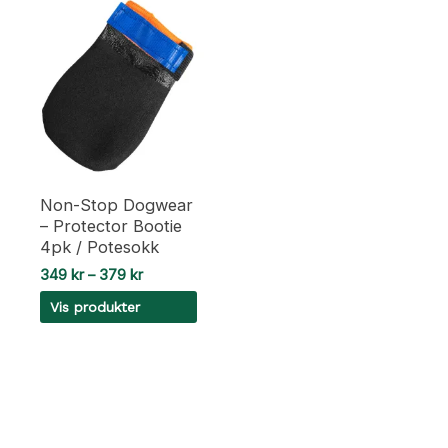
Non-Stop Dogwear
– Protector Bootie
4pk / Potesokk
Prisområde:
349
kr
–
379
kr
349 kr
Vis produkter
til
379 kr