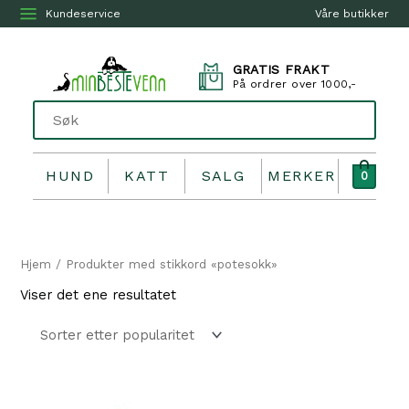
Kundeservice
Våre butikker
GRATIS FRAKT
På ordrer over 1000,-
HUND
KATT
SALG
MERKER
0
Hjem
/ Produkter med stikkord «potesokk»
Viser det ene resultatet