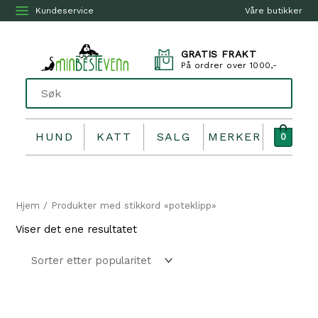
Kundeservice
Våre butikker
GRATIS FRAKT
På ordrer over 1000,-
HUND
KATT
SALG
MERKER
0
Hjem
/ Produkter med stikkord «poteklipp»
Viser det ene resultatet