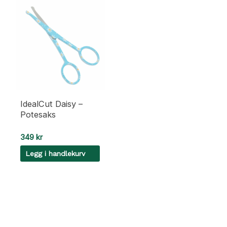
IdealCut Daisy –
Potesaks
349
kr
Legg i handlekurv