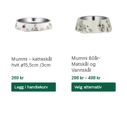
Mummi 80år-
Mummi – katteskål
Matskål og
hvit ø15,5cm /3cm
Vannskål
Prisområde:
269
kr
298
kr
–
498
kr
298 kr
Legg i handlekurv
Velg alternativ
til
498 kr
Dette
produktet
har
flere