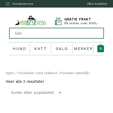
Kundeservice
Våre butikker
GRATIS FRAKT
På ordrer over 1000,-
HUND
KATT
SALG
MERKER
0
Hjem
/ Produkter med stikkord «Porselen kattskål»
Sortert
Viser alle 2 resultater
etter
propularitet