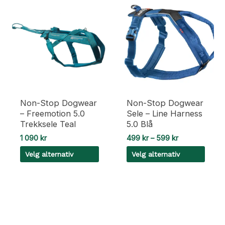
Non-Stop Dogwear
Non-Stop Dogwear
– Freemotion 5.0
Sele – Line Harness
Trekksele Teal
5.0 Blå
Prisområde:
1 090
kr
499
kr
–
599
kr
499 kr
Velg alternativ
Velg alternativ
til
599 kr
Dette
Dette
produktet
produktet
har
har
flere
flere