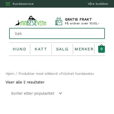
Kundeservice
Våre butikker
GRATIS FRAKT
På ordrer over 1000,-
HUND
KATT
SALG
MERKER
0
Hjem
/ Produkter med stikkord «Polstret hundesele»
Sortert
Viser alle 2 resultater
etter
propularitet