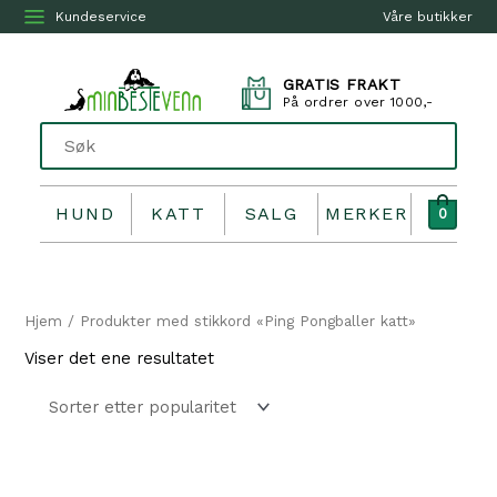
Kundeservice
Våre butikker
GRATIS FRAKT
På ordrer over 1000,-
HUND
KATT
SALG
MERKER
0
Hjem
/ Produkter med stikkord «Ping Pongballer katt»
Viser det ene resultatet