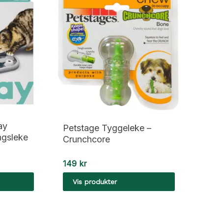
ay
Petstage Tyggeleke –
ngsleke
Crunchcore
149
kr
Vis produkter