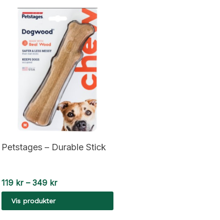
Petstages – Durable Stick
Prisområde:
119
kr
–
349
kr
119 kr
Vis produkter
til
349 kr