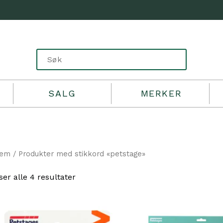
SALG
MERKER
jem
/ Produkter med stikkord «petstage»
Sortert
ser alle 4 resultater
etter
propularitet