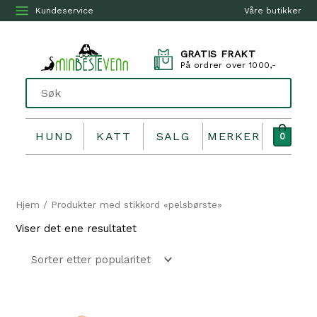
Kundeservice
Våre butikker
GRATIS FRAKT
På ordrer over 1000,-
HUND
KATT
SALG
MERKER
0
Hjem
/ Produkter med stikkord «pelsbørste»
Viser det ene resultatet