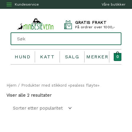
Kundeservice
Våre butikker
GRATIS FRAKT
På ordrer over 1000,-
HUND
KATT
SALG
MERKER
0
Hjem
/ Produkter med stikkord «pealess fløyte»
Sortert
Viser alle 2 resultater
etter
propularitet