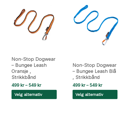
Non-Stop Dogwear
– Bungee Leash
Non-Stop Dogwear
Oransje ,
– Bungee Leash Blå
Strikkbånd
, Strikkbånd
Prisområde:
Prisområde:
499
kr
–
549
kr
499
kr
–
549
kr
499 kr
499 kr
Velg alternativ
Velg alternativ
til
til
549 kr
549 kr
Dette
Dette
produktet
produktet
har
har
flere
flere