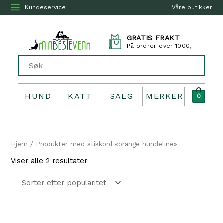
Kundeservice
Våre butikker
GRATIS FRAKT
På ordrer over 1000,-
HUND
KATT
SALG
MERKER
0
Hjem
/ Produkter med stikkord «orange hundeline»
Sortert
Viser alle 2 resultater
etter
propularitet