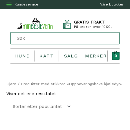
Kundeservice
Våre butikker
GRATIS FRAKT
På ordrer over 1000,-
HUND
KATT
SALG
MERKER
0
Hjem
/ Produkter med stikkord «Oppbevaringsboks kjæledyr»
Viser det ene resultatet