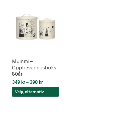
Mummi –
Oppbevaringsboks
80år
Prisområde:
349
kr
–
398
kr
349 kr
Velg alternativ
til
398 kr
Dette
produktet
har
flere