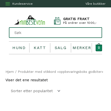
Kundeservice
Våre butikker
GRATIS FRAKT
På ordrer over 1000,-
HUND
KATT
SALG
MERKER
0
Hjem
/ Produkter med stikkord «oppbevaringsboks godbiter»
Viser det ene resultatet