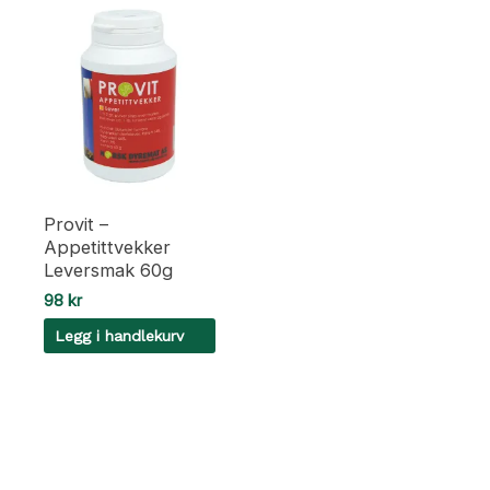
Provit –
Appetittvekker
Leversmak 60g
98
kr
Legg i handlekurv