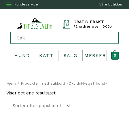
Kundeservice
Våre butikker
GRATIS FRAKT
På ordrer over 1000,-
HUND
KATT
SALG
MERKER
0
Hjem
/ Produkter med stikkord «Økt drikkelyst hund»
Viser det ene resultatet