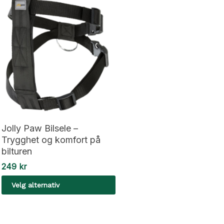
Jolly Paw Bilsele –
Trygghet og komfort på
bilturen
249
kr
Velg alternativ
Dette
produktet