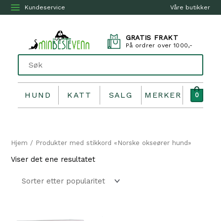
Kundeservice
Våre butikker
GRATIS FRAKT
På ordrer over 1000,-
HUND
KATT
SALG
MERKER
0
Hjem
/ Produkter med stikkord «Norske okseører hund»
Viser det ene resultatet