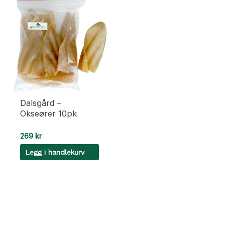
Dalsgård –
Okseører 10pk
269
kr
Legg i handlekurv