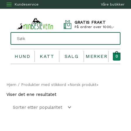
Kundeservice
Våre butikker
GRATIS FRAKT
På ordrer over 1000,-
HUND
KATT
SALG
MERKER
0
Hjem
/ Produkter med stikkord «Norsk produkt»
Viser det ene resultatet