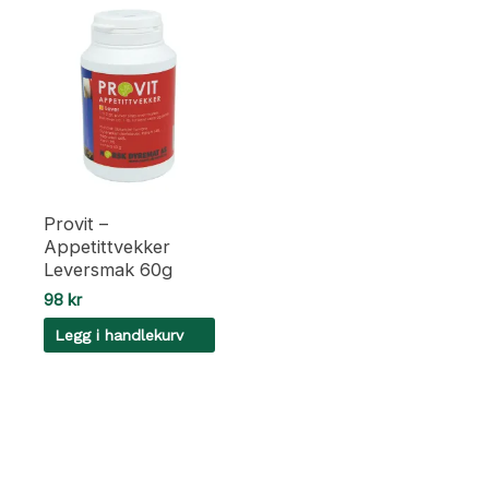
Provit –
Appetittvekker
Leversmak 60g
98
kr
Legg i handlekurv