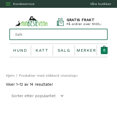
Kundeservice
Våre butikker
GRATIS FRAKT
På ordrer over 1000,-
HUND
KATT
SALG
MERKER
0
Hjem
/ Produkter med stikkord «nonstop»
Sortert
Viser 1–12 av 14 resultater
etter
propularitet