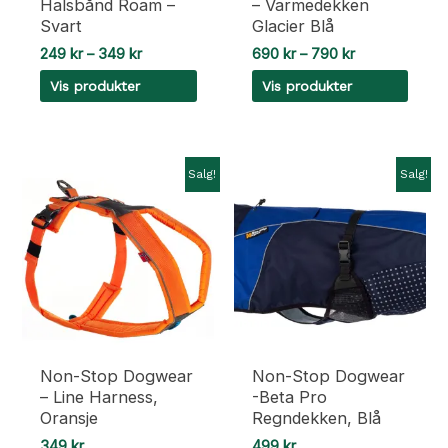
Halsbånd Roam –
– Varmedekken
Svart
Glacier Blå
Prisområde:
Prisområde:
249
kr
–
349
kr
690
kr
–
790
kr
249 kr
690 kr
Vis produkter
Vis produkter
til
til
349 kr
790 kr
Salg!
Salg!
Non-Stop Dogwear
Non-Stop Dogwear
– Line Harness,
-Beta Pro
Oransje
Regndekken, Blå
349
kr
499
kr