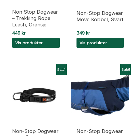
produktsiden
Non Stop Dogwear
Non-Stop Dogwear
– Trekking Rope
Move Kobbel, Svart
Leash, Oransje
449
kr
349
kr
Vis produkter
Vis produkter
Salg!
Salg!
Non-Stop Dogwear
Non-Stop Dogwear