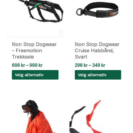
varianter.
Alternativene
kan
velges
på
produktsiden
Non Stop Dogwear
Non Stop Dogwear
– Freemotion
Cruise Halsbånd,
Trekksele
Svart
Prisområde:
Prisområde:
699
kr
–
999
kr
298
kr
–
349
kr
699 kr
298 kr
Velg alternativ
Velg alternativ
til
til
999 kr
349 kr
Dette
Dette
produktet
produktet
har
har
flere
flere
varianter.
varianter.
Alternativene
Alternativene