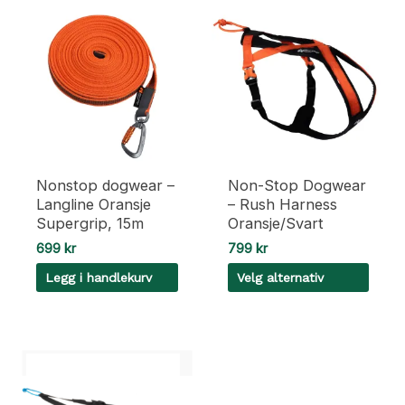
Nonstop dogwear –
Non-Stop Dogwear
Langline Oransje
– Rush Harness
Supergrip, 15m
Oransje/Svart
699
kr
799
kr
Legg i handlekurv
Velg alternativ
Dette
produktet
har
flere