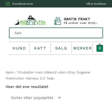
Kundeservice
Våre butikker
GRATIS FRAKT
På ordrer over 1000,-
HUND
KATT
SALG
MERKER
0
Hjem
/ Produkter med stikkord «Non-Stop Dogwear
Freemotion Harness 5.0 Teal»
Viser det ene resultatet