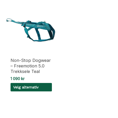
Non-Stop Dogwear
– Freemotion 5.0
Trekksele Teal
1 090
kr
Velg alternativ
Dette
produktet
har
flere