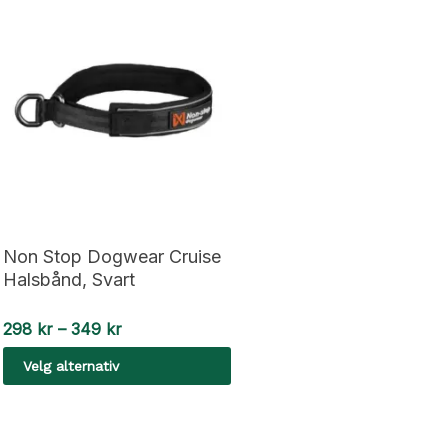
Non Stop Dogwear Cruise
Halsbånd, Svart
Prisområde:
298
kr
–
349
kr
298 kr
Velg alternativ
til
349 kr
Dette
produktet