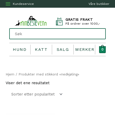
Kundeservice
Våre butikker
GRATIS FRAKT
På ordrer over 1000,-
HUND
KATT
SALG
MERKER
0
Hjem
/ Produkter med stikkord «nedkjøling»
Viser det ene resultatet