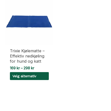
Trixie Kjølematte –
Effektiv nedkjøling
for hund og katt
Prisområde:
169
kr
–
298
kr
169 kr
Velg alternativ
til
298 kr
Dette
produktet
har
flere