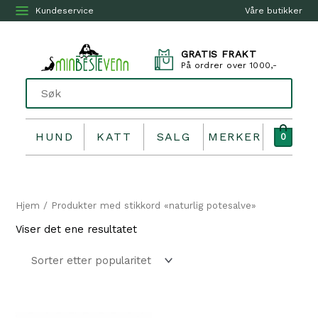
Kundeservice
Våre butikker
GRATIS FRAKT
På ordrer over 1000,-
HUND
KATT
SALG
MERKER
0
Hjem
/ Produkter med stikkord «naturlig potesalve»
Viser det ene resultatet