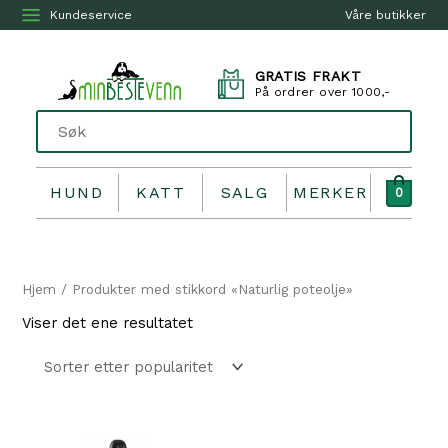
Kundeservice
Våre butikker
GRATIS FRAKT
På ordrer over 1000,-
HUND
KATT
SALG
MERKER
0
Hjem
/ Produkter med stikkord «Naturlig poteolje»
Viser det ene resultatet