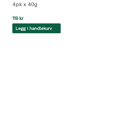
4pk x 40g
119
kr
Legg i handlekurv