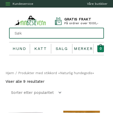
Kundeservice
Våre butikker
GRATIS FRAKT
På ordrer over 1000,-
HUND
KATT
SALG
MERKER
0
Hjem
/ Produkter med stikkord «Naturlig hundegodis»
Sortert
Viser alle 9 resultater
etter
propularitet