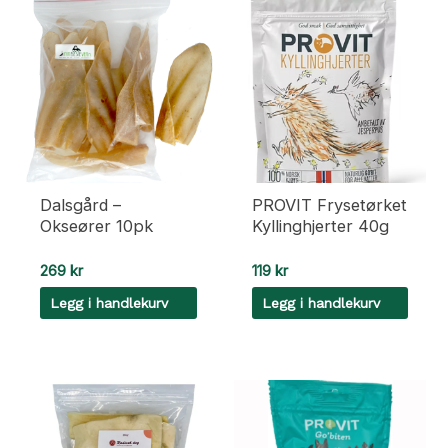
Dalsgård –
PROVIT Frysetørket
Okseører 10pk
Kyllinghjerter 40g
269
kr
119
kr
Legg i handlekurv
Legg i handlekurv