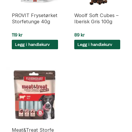
PROVIT Frysetørket
Woolf Soft Cubes –
Storfetunge 40g
Iberisk Gris 100g
119
kr
89
kr
Legg i handlekurv
Legg i handlekurv
Meat&Treat Storfe