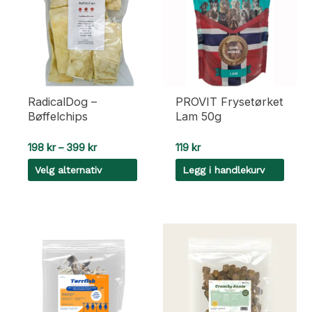
RadicalDog –
PROVIT Frysetørket
Bøffelchips
Lam 50g
Prisområde:
198
kr
–
399
kr
119
kr
198 kr
Velg alternativ
Legg i handlekurv
til
399 kr
Dette
produktet
har
flere
varianter.
Alternativene
kan