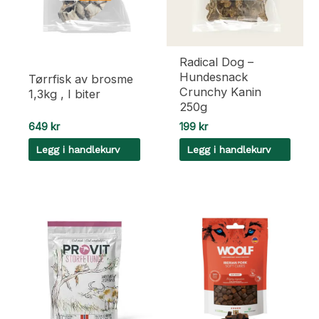
velges
på
produktsiden
Radical Dog –
Hundesnack
Tørrfisk av brosme
Crunchy Kanin
1,3kg , I biter
250g
649
kr
199
kr
Legg i handlekurv
Legg i handlekurv