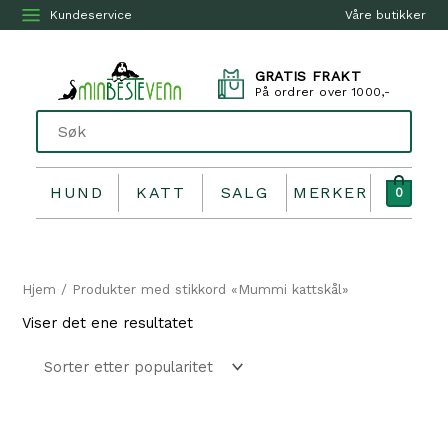
Kundeservice
Våre butikker
GRATIS FRAKT
På ordrer over 1000,-
HUND
KATT
SALG
MERKER
0
Hjem
/ Produkter med stikkord «Mummi kattskål»
Viser det ene resultatet