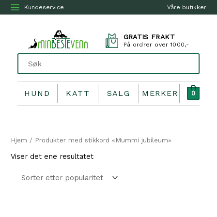
Kundeservice
Våre butikker
GRATIS FRAKT
På ordrer over 1000,-
HUND
KATT
SALG
MERKER
0
Hjem
/ Produkter med stikkord «Mummi jubileum»
Viser det ene resultatet