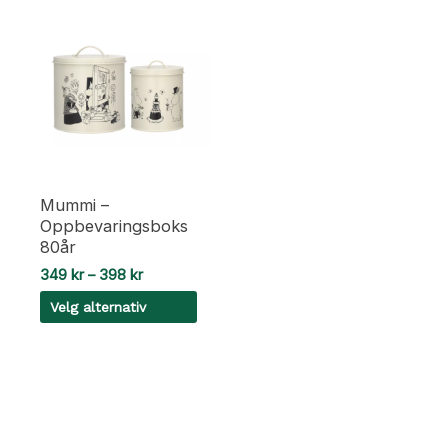
Mummi –
Oppbevaringsboks
80år
Prisområde:
349
kr
–
398
kr
349 kr
Velg alternativ
til
398 kr
Dette
produktet
har
flere