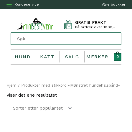
Kundeservice
Våre butikker
GRATIS FRAKT
På ordrer over 1000,-
HUND
KATT
SALG
MERKER
0
Hjem
/ Produkter med stikkord «Mønstret hundehalsbånd»
Viser det ene resultatet