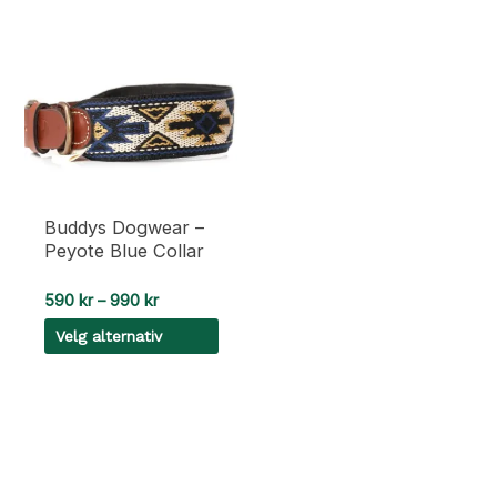
Buddys Dogwear –
Peyote Blue Collar
Prisområde:
590
kr
–
990
kr
590 kr
Velg alternativ
til
990 kr
Dette
produktet
har
flere
varianter.