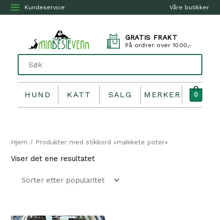
Kundeservice
Våre butikker
GRATIS FRAKT
På ordrer over 1000,-
HUND
KATT
SALG
MERKER
0
Hjem
/ Produkter med stikkord «møkkete poter»
Viser det ene resultatet