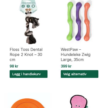
Floss Toss Dental
WestPaw –
Rope 2 Knot – 30
Hundeleke Zwig
cm
Large, 35cm
98
kr
399
kr
Legg i handlekurv
Velg alternativ
Dette
produktet
har
flere