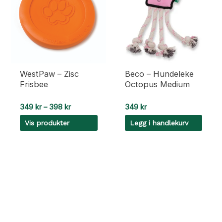
varianter.
Alternativene
kan
velges
på
produktsiden
WestPaw – Zisc
Beco – Hundeleke
Frisbee
Octopus Medium
Prisområde:
349
kr
–
398
kr
349
kr
349 kr
Vis produkter
Legg i handlekurv
til
398 kr