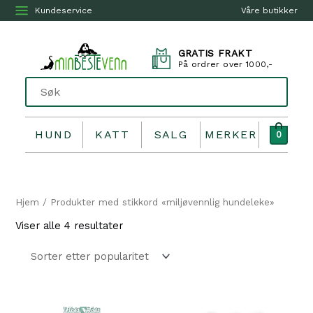
Kundeservice
Våre butikker
GRATIS FRAKT
På ordrer over 1000,-
HUND
KATT
SALG
MERKER
0
Hjem
/ Produkter med stikkord «miljøvennlig hundeleke»
Sortert
Viser alle 4 resultater
etter
propularitet