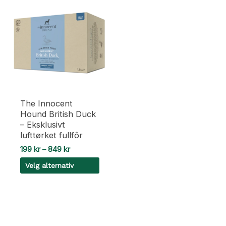
The Innocent
Hound British Duck
– Eksklusivt
lufttørket fullfôr
Prisområde:
199
kr
–
849
kr
199 kr
Velg alternativ
til
849 kr
Dette
produktet
har
flere