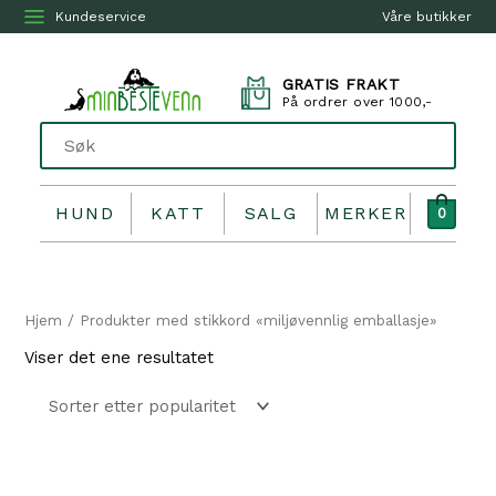
Kundeservice
Våre butikker
GRATIS FRAKT
På ordrer over 1000,-
HUND
KATT
SALG
MERKER
0
Hjem
/ Produkter med stikkord «miljøvennlig emballasje»
Viser det ene resultatet