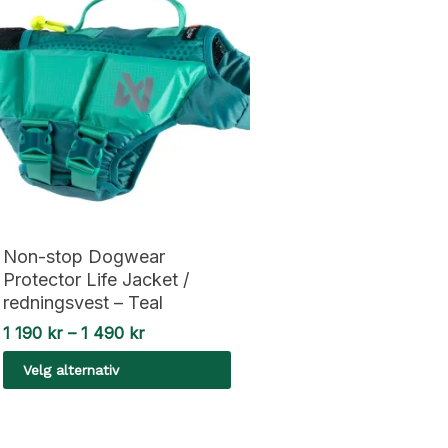
Non-stop Dogwear
Protector Life Jacket /
redningsvest – Teal
Prisområde:
1 190
kr
–
1 490
kr
1
Velg alternativ
190 kr
til
Dette
1
490 kr
produktet