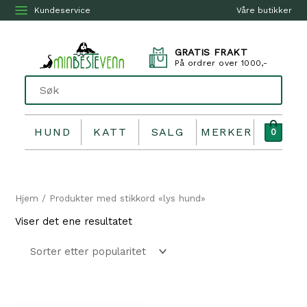
Kundeservice
Våre butikker
GRATIS FRAKT
På ordrer over 1000,-
HUND
KATT
SALG
MERKER
0
Hjem
/ Produkter med stikkord «lys hund»
Viser det ene resultatet