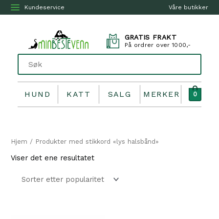
Kundeservice
Våre butikker
GRATIS FRAKT
På ordrer over 1000,-
HUND
KATT
SALG
MERKER
0
Hjem
/ Produkter med stikkord «lys halsbånd»
Viser det ene resultatet