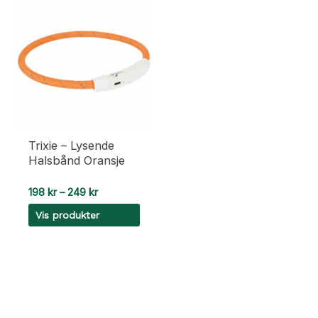
Trixie – Lysende
Halsbånd Oransje
Prisområde:
198
kr
–
249
kr
198 kr
Vis produkter
til
249 kr