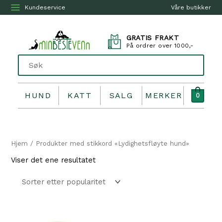
Kundeservice
Våre butikker
GRATIS FRAKT
På ordrer over 1000,-
HUND
KATT
SALG
MERKER
0
Hjem
/ Produkter med stikkord «Lydighetsfløyte hund»
Viser det ene resultatet