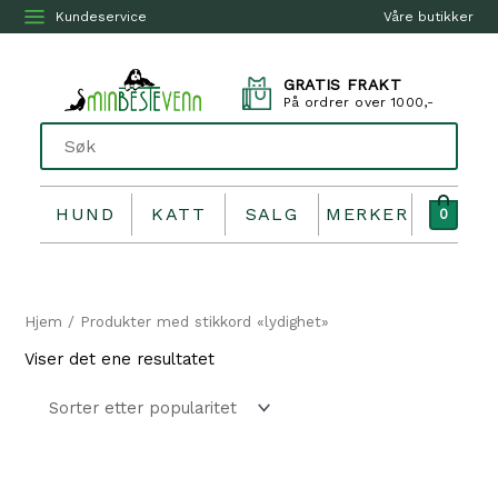
Kundeservice
Våre butikker
GRATIS FRAKT
På ordrer over 1000,-
HUND
KATT
SALG
MERKER
0
Hjem
/ Produkter med stikkord «lydighet»
Viser det ene resultatet