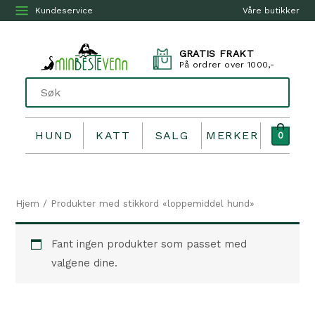
Kundeservice
Våre butikker
GRATIS FRAKT
På ordrer over 1000,-
HUND
KATT
SALG
MERKER
0
Hjem
/ Produkter med stikkord «loppemiddel hund»
Fant ingen produkter som passet med
valgene dine.