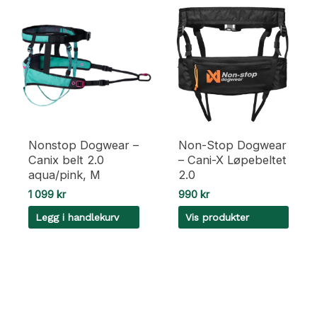
Nonstop Dogwear –
Non-Stop Dogwear
Canix belt 2.0
– Cani-X Løpebeltet
aqua/pink, M
2.0
1 099
kr
990
kr
Legg i handlekurv
Vis produkter