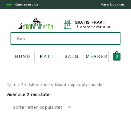
Kundeservice
Våre butikker
GRATIS FRAKT
På ordrer over 1000,-
HUND
KATT
SALG
MERKER
0
Hjem
/ Produkter med stikkord «løpeutstyr hund»
Sortert
Viser alle 2 resultater
etter
propularitet