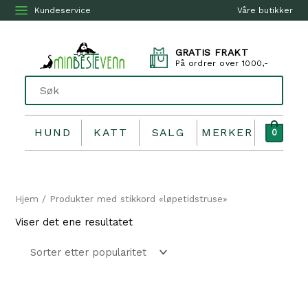
Kundeservice
Våre butikker
GRATIS FRAKT
På ordrer over 1000,-
HUND
KATT
SALG
MERKER
0
Hjem
/ Produkter med stikkord «løpetidstruse»
Viser det ene resultatet