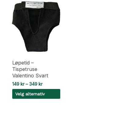
Løpetid –
Tispetruse
Valentino Svart
Prisområde:
149
kr
–
349
kr
149 kr
Velg alternativ
til
349 kr
Dette
produktet
har
flere