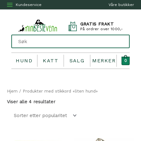
Kundeservice
Våre butikker
GRATIS FRAKT
På ordrer over 1000,-
HUND
KATT
SALG
MERKER
0
Hjem
/ Produkter med stikkord «liten hund»
Sortert
Viser alle 4 resultater
etter
propularitet