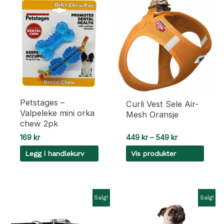
Petstages –
Curli Vest Sele Air-
Valpeleke mini orka
Mesh Oransje
chew 2pk
Prisområde:
169
kr
449
kr
–
549
kr
449 kr
Legg i handlekurv
Vis produkter
til
549 kr
Salg!
Salg!