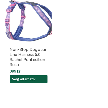
Non-Stop Dogwear
Line Harness 5.0
Rachel Pohl edition
Rosa
699
kr
Velg alternativ
Dette
produktet
har
flere