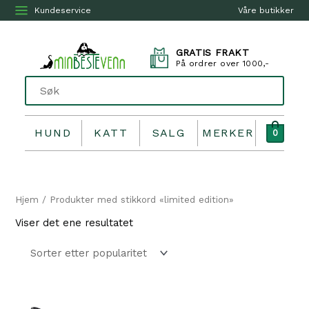
Kundeservice
Våre butikker
GRATIS FRAKT
På ordrer over 1000,-
HUND
KATT
SALG
MERKER
0
Hjem
/ Produkter med stikkord «limited edition»
Viser det ene resultatet