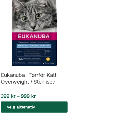
Eukanuba -Tørrfôr Katt
Overweight / Sterilised
Prisområde:
399
kr
–
999
kr
399 kr
Velg alternativ
til
999 kr
Dette
produktet