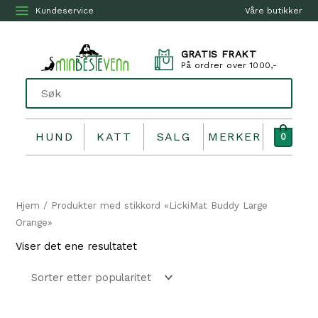
Kundeservice
Våre butikker
GRATIS FRAKT
På ordrer over 1000,-
HUND
KATT
SALG
MERKER
0
Hjem
/ Produkter med stikkord «LickiMat Buddy Large
Orange»
Viser det ene resultatet