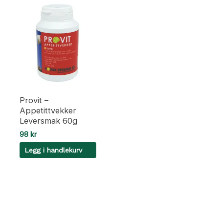
Provit –
Appetittvekker
Leversmak 60g
98
kr
Legg i handlekurv