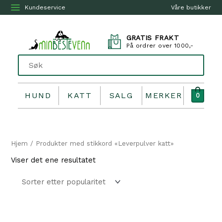
Kundeservice
Våre butikker
GRATIS FRAKT
På ordrer over 1000,-
HUND
KATT
SALG
MERKER
0
Hjem
/ Produkter med stikkord «Leverpulver katt»
Viser det ene resultatet