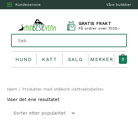
Kundeservice
Våre butikker
GRATIS FRAKT
På ordrer over 1000,-
HUND
KATT
SALG
MERKER
0
Hjem
/ Produkter med stikkord «lettvektsbelte»
Viser det ene resultatet