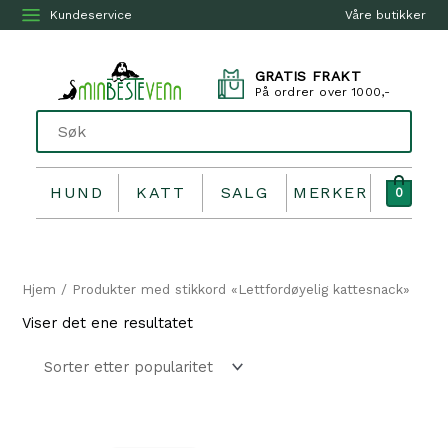
Kundeservice
Våre butikker
GRATIS FRAKT
På ordrer over 1000,-
HUND
KATT
SALG
MERKER
0
Hjem
/ Produkter med stikkord «Lettfordøyelig kattesnack»
Viser det ene resultatet