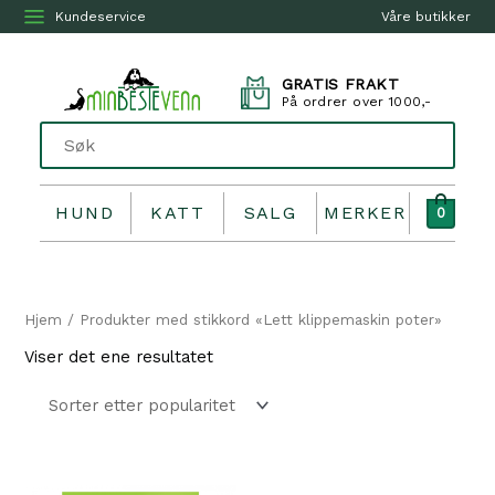
Kundeservice
Våre butikker
GRATIS FRAKT
På ordrer over 1000,-
HUND
KATT
SALG
MERKER
0
Hjem
/ Produkter med stikkord «Lett klippemaskin poter»
Viser det ene resultatet